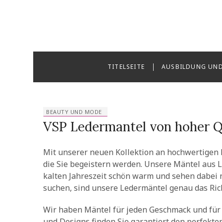
Skip
to
content
Reise Do
TITELSEITE
AUSBILDUNG UND
BEAUTY UND MODE
VSP Ledermantel von hoher Q
Mit unserer neuen Kollektion an hochwertigen 
die Sie begeistern werden. Unsere Mäntel aus Le
kalten Jahreszeit schön warm und sehen dabei 
suchen, sind unsere Ledermäntel genau das Rich
Wir haben Mäntel für jeden Geschmack und für 
und Designs finden Sie garantiert den perfekte